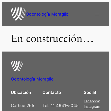
Saltar
al
Odontología Moraglio
contenido
En construcción…
Odontología Moraglio
Ubicación
Contacto
Social
Facebook
Carhue 265
Tel: 11 4641-5045
Instagram